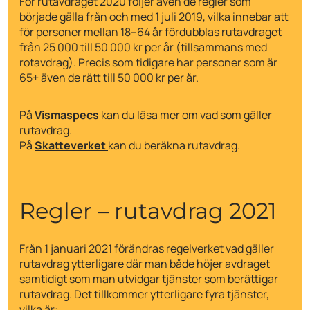
För rutavdraget 2020 följer även de regler som
började gälla från och med 1 juli 2019, vilka innebar att
för personer mellan 18–64 år fördubblas rutavdraget
från 25 000 till 50 000 kr per år (tillsammans med
rotavdrag). Precis som tidigare har personer som är
65+ även de rätt till 50 000 kr per år.
På
Vismaspecs
kan du läsa mer om vad som gäller
rutavdrag.
På
Skatteverket
kan du beräkna rutavdrag.
Regler – rutavdrag 2021
Från 1 januari 2021 förändras regelverket vad gäller
rutavdrag ytterligare där man både höjer avdraget
samtidigt som man utvidgar tjänster som berättigar
rutavdrag. Det tillkommer ytterligare fyra tjänster,
vilka är: