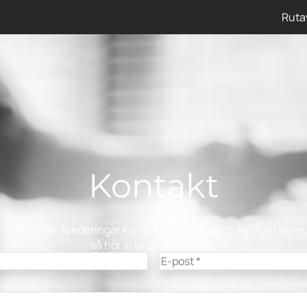
Ruta
Kontakt
u några fler funderingar kring Rut- och Rotavdrag? Fyll i form
så hör vi av oss inom kort.
E-
post
(Required)