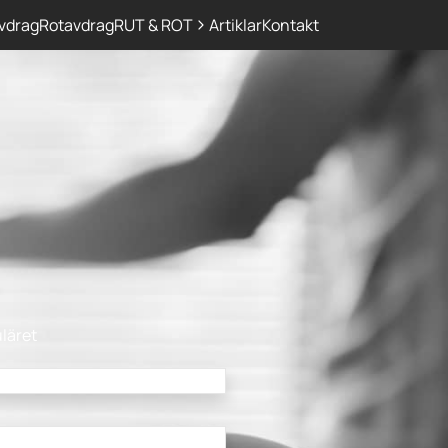
vdrag
Rotavdrag
RUT & ROT
Artiklar
Kontakt
uläret